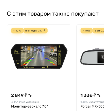
С этим товаром также покупают
- 10%
ВЫГОДА
317
₽
- 10%
ВЫГОДА
14
2 849 ₽
1 336 ₽
🔧
🔧
3 166 ₽
1 485 ₽
без установки
без установки
Монитор-зеркало 7,0"
Forcar MR-500