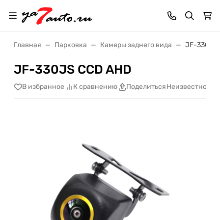
Главная
Парковка
Камеры заднего вида
JF-330JS
JF-330JS CCD AHD
Неизвестно
В избранное
К сравнению
Поделиться