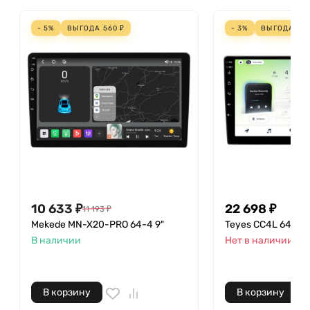
- 5%
ВЫГОДА
560
₽
- 3%
ВЫГОДА
70
10 633
₽
22 698
₽
11 193
₽
Mekede MN-X20-PRO 64-4 9"
Teyes CC4L 64-6 9
В наличии
Нет в наличии
В корзину
В корзину