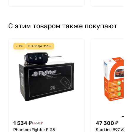
С этим товаром также покупают
- 7%
ВЫГОДА
116
₽
1 534
₽
47 300
₽
1 650
₽
Phantom Fighter F-25
StarLine B97 V2 