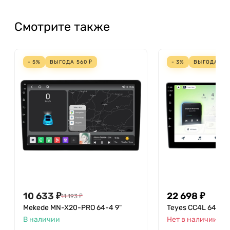
Смотрите также
- 5%
ВЫГОДА
560
₽
- 3%
ВЫГОДА
70
10 633
₽
22 698
₽
11 193
₽
Mekede MN-X20-PRO 64-4 9"
Teyes CC4L 64-6 9
В наличии
Нет в наличии