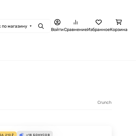
 по магазину
Поиск
Войти
Сравнение
Избранное
Корзина
Crunch
ДА
210
₽
+18
БОНУСОВ