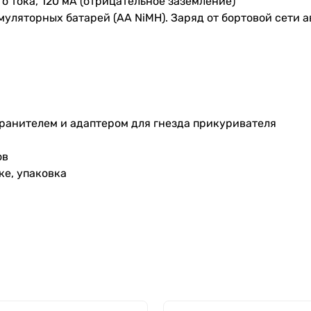
о тока, 120 мА (отрицательное заземление)
уляторных батарей (АА NiMH). Заряд от бортовой сети 
хранителем и адаптером для гнезда прикуривателя
ов
ке, упаковка