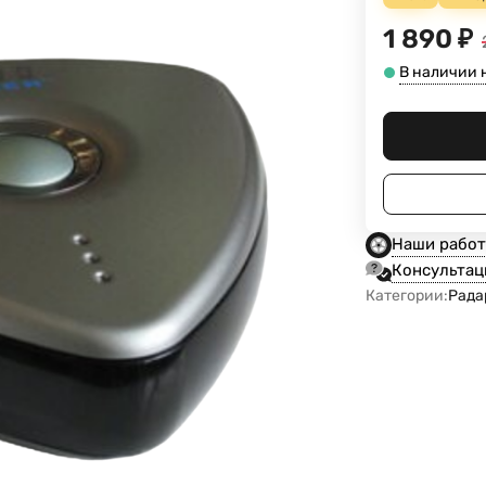
1 890
₽
В наличии н
Наши рабо
Консультац
Категории:
Рада