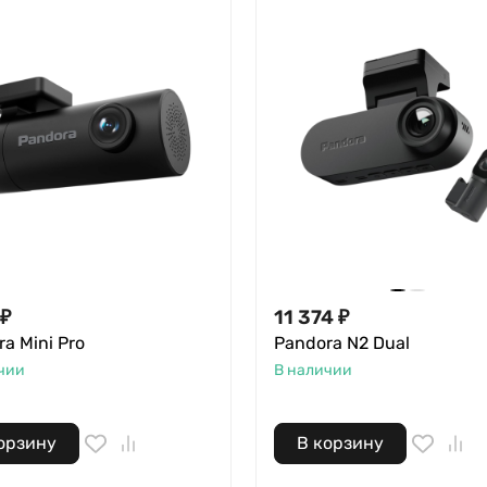
 ₽
11 374 ₽
a Mini Pro
Pandora N2 Dual
чии
В наличии
орзину
В корзину