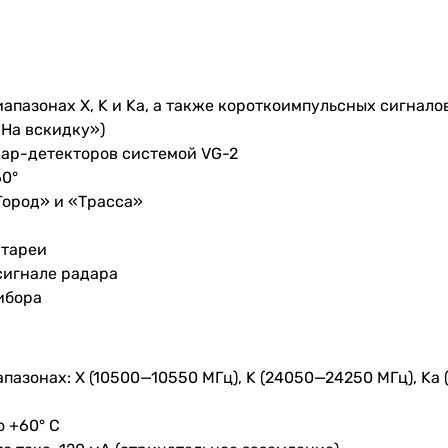
азонах X, K и Ka, а также короткоимпульсных сигналов в
«На вскидку»)
ар-детекторов системой VG-2
60°
Город» и «Трасса»
атареи
сигнале радара
ибора
азонах: X (10500—10550 МГц), K (24050—24250 МГц), Ka
о +60° C