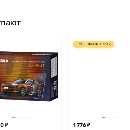
упают
- 7%
ВЫГОДА
134
₽
0 ₽
1 776 ₽