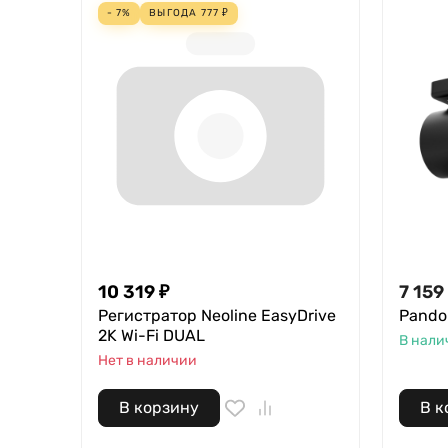
- 7%
ВЫГОДА
777
₽
10 319 ₽
7 159
Регистратор Neoline EasyDrive
Pandor
2K Wi-Fi DUAL
В нали
Нет в наличии
В корзину
В к