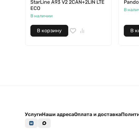
StarLine A93 V2 2CAN+2LIN LTE
Pando
ECO
В нали
В наличии
В корзину
В к
Услуги
Наши адреса
Оплата и доставка
Полити