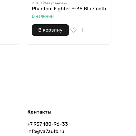
Pando
2 300 ₽
без установки
Phantom Fighter F-35 Bluetooth
В нал
В наличии
В корзину
В 
Контакты
+7 937 180-96-33
info@ya7auto.ru