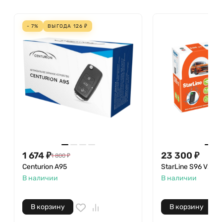
- 7%
ВЫГОДА
126
₽
1 674
₽
23 300
₽
1 800
₽
Centurion A95
StarLine S96 V2 LT
В наличии
В наличии
В корзину
В корзину