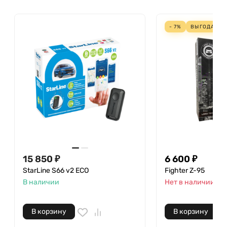
- 7%
ВЫГОДА
49
15 850
₽
6 600
₽
StarLine S66 v2 ECO
Fighter Z-95
В наличии
Нет в наличии
В корзину
В корзину