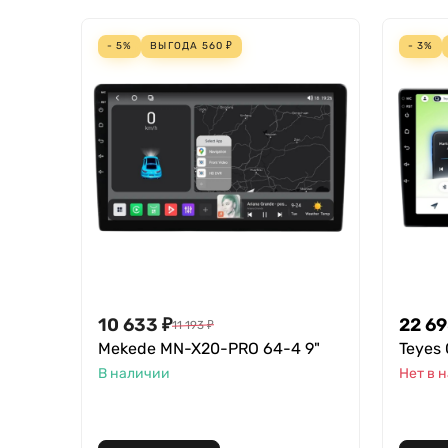
- 5%
ВЫГОДА
560
₽
- 3%
10 633
₽
22 6
11 193
₽
Mekede MN-X20-PRO 64-4 9"
Teyes 
В наличии
Нет в 