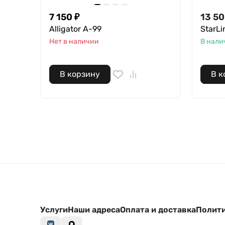
7 150
₽
13 5
Alligator A-99
StarL
Нет в наличии
В нали
В корзину
В к
Услуги
Наши адреса
Оплата и доставка
Полити