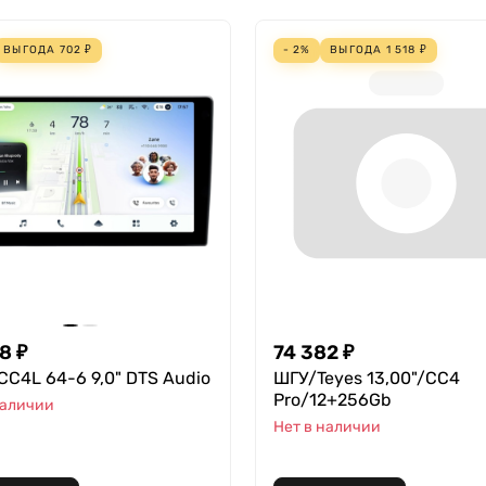
ВЫГОДА
702
₽
- 2%
ВЫГОДА
1 518
₽
98
₽
74 382
₽
CC4L 64-6 9,0" DTS Audio
ШГУ/Teyes 13,00"/CC4
Pro/12+256Gb
наличии
Нет в наличии