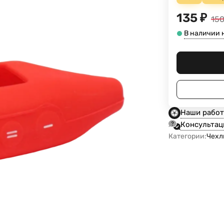
135
₽
15
В наличии 
Наши рабо
Консультац
Категории:
Чехл