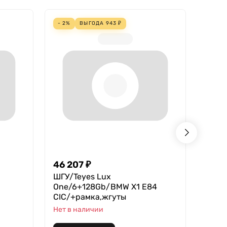
- 2%
ВЫГОДА
943
₽
- 4%
46 207
₽
18 2
ШГУ/Teyes Lux
Teyes
One/6+128Gb/BMW X1 E84
В нал
CIC/+рамка,жгуты
Нет в наличии