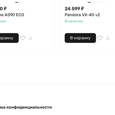
00
₽
24 599
₽
ine AS90 ECO
Pandora VX-4G v2
чии
В наличии
орзину
В корзину
ка конфиденциальности