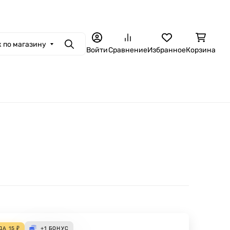
 по магазину
Поиск
Войти
Сравнение
Избранное
Корзина
ДА
15
₽
+1
БОНУС