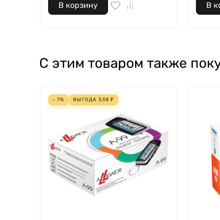
В корзину
В к
С этим товаром также пок
- 7%
ВЫГОДА
538
₽