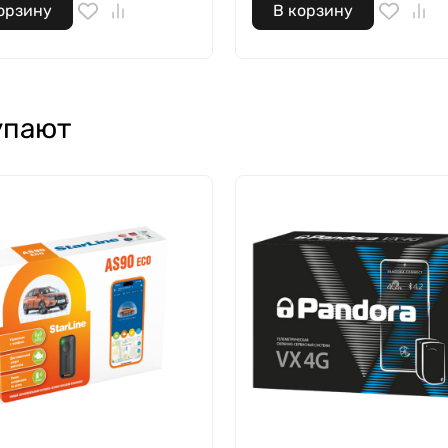
орзину
В корзину
упают