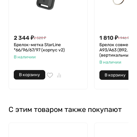
2 344
₽
1 810
₽
2 520
₽
1 946
₽
Брелок-метка StarLine
Брелок совмести
*66/96/67/97 (корпус v2)
A93/A63 (B92, B94,
(вертикальный д
В наличии
В наличии
В корзину
В корзину
С этим товаром также покупают