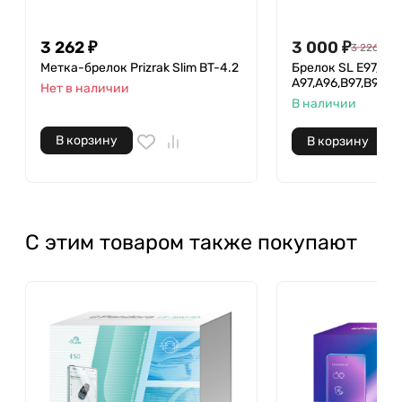
3 262
₽
3 000
₽
3 226
₽
Метка-брелок Prizrak Slim BT-4.2
Брелок SL Е97/E9
A97,A96,B97,B96/
Нет в наличии
В наличии
В корзину
В корзину
С этим товаром также покупают