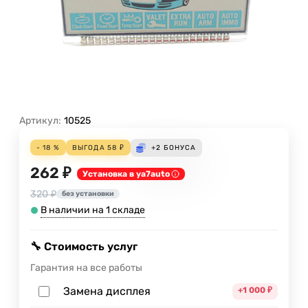
Артикул:
10525
- 18 %
ВЫГОДА
58
₽
+2
БОНУСА
262 ₽
Установка в ya7auto
320 ₽
без установки
В наличии на 1 складе
🔧 Стоимость услуг
Гарантия на все работы
Замена дисплея
+1 000
₽