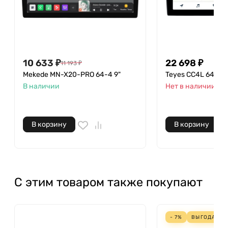
10 633
₽
22 698
₽
11 193
₽
Mekede MN-X20-PRO 64-4 9"
Teyes CC4L 64-6 9
В наличии
Нет в наличии
В корзину
В корзину
С этим товаром также покупают
- 7%
ВЫГОДА
361