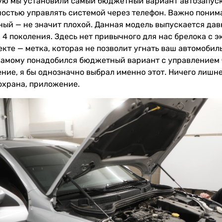
ую мы установили самый бюджетный вариант автозапуск
остью управлять системой через телефон. Важно понима
ый — не значит плохой. Данная модель выпускается дав
 4 поколения. Здесь нет привычного для нас брелока с э
екте — метка, которая не позволит угнать ваш автомобиль
самому понадобился бюджетный вариант с управлением 
ние, я бы однозначно выбрал именно этот. Ничего лишне
 охрана, приложение.