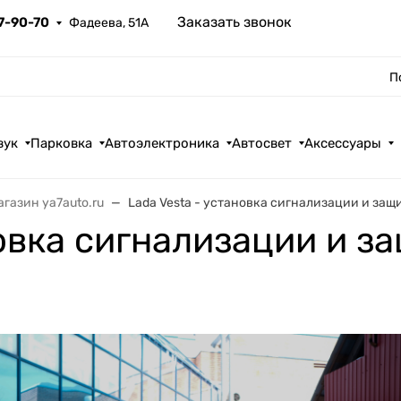
Заказать звонок
67-90-70
Фадеева, 51А
П
вук
Парковка
Автоэлектроника
Автосвет
Аксессуары
газин ya7auto.ru
Lada Vesta - установка сигнализации и защ
новка сигнализации и з