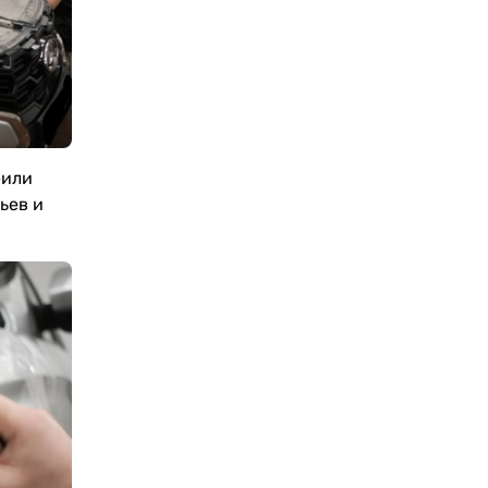
еили
ьев и