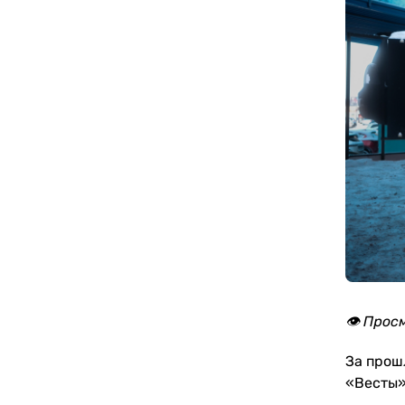
👁️ Прос
За прошл
«Весты»