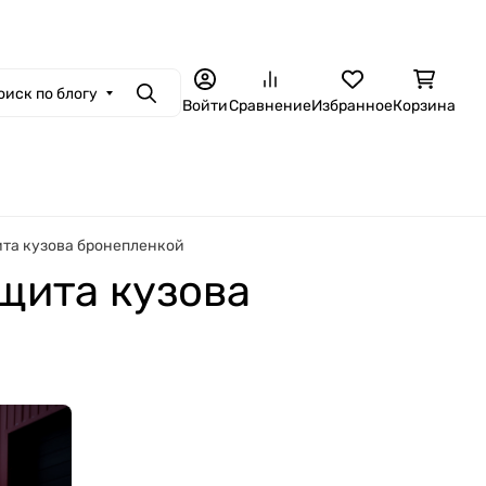
оиск по блогу
Поиск
Войти
Сравнение
Избранное
Корзина
ита кузова бронепленкой
ащита кузова