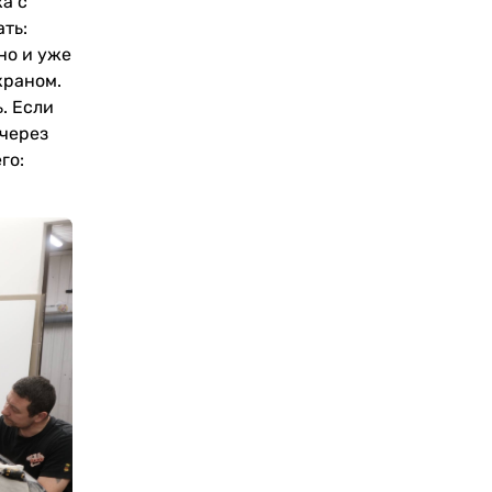
а с
ть:
но и уже
краном.
. Если
через
го: