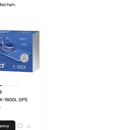
Весты».
₽
X-1800L GPS
и
зину