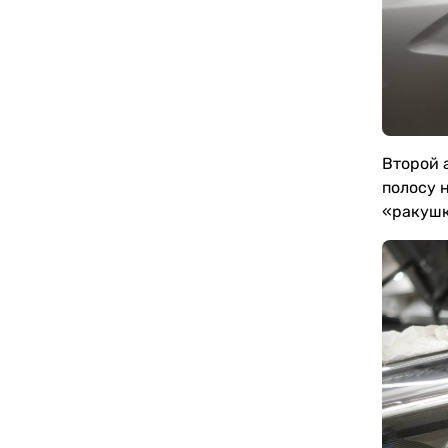
Второй 
полосу 
«ракушк