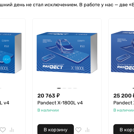
шний день не стал исключением. В работе у нас — две «
20 763
₽
25 200
L v4
Pandect X-1800L v4
Pandect 
В наличии
В наличи
В корзину
В кор