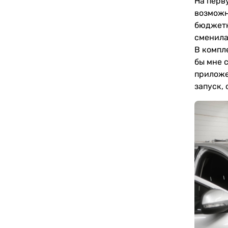
На перв
возможн
бюджетн
сменила
В компл
бы мне 
приложе
запуск,